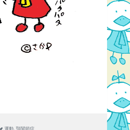
すよ！
タ
運動
,
顎関節症