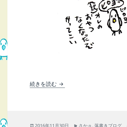
20161130 顎運動してま
続きを読む
投
カ
2016年11月30日
さかｐ
,
落書きブログ