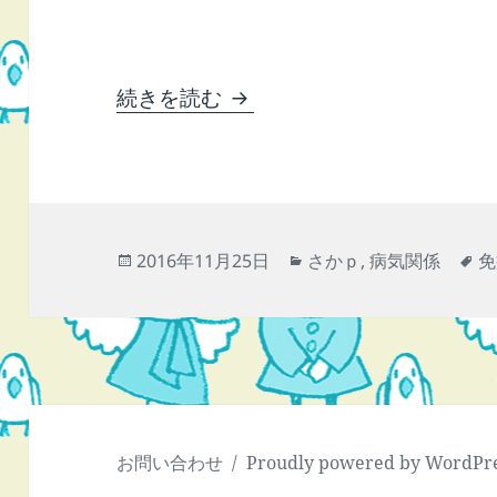
20161125 歯が、顎が、
続きを読む
投
カ
タ
2016年11月25日
さかｐ
,
病気関係
免
稿
テ
グ
日:
ゴ
リ
ー
お問い合わせ
Proudly powered by WordPr