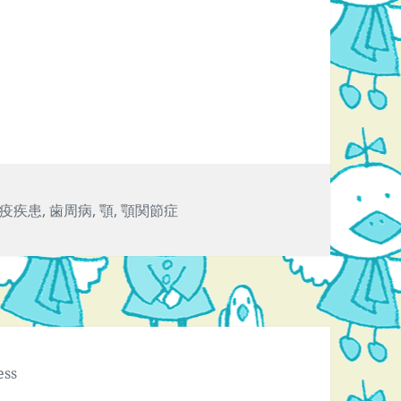
顔が痛い！
疫疾患
,
歯周病
,
顎
,
顎関節症
ess