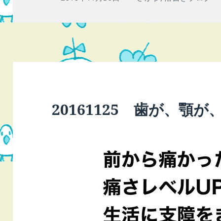
稿
テ
日:
ゴ
リ
ー
20161125 歯が、顎