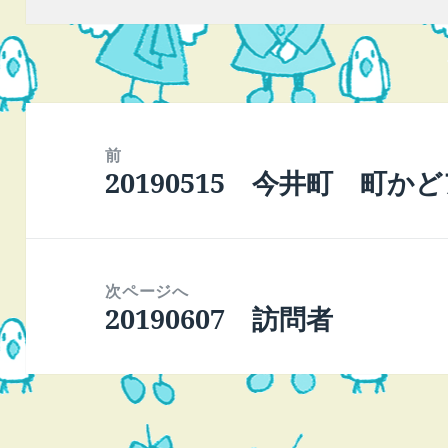
日:
者
ゴ
リ
ー
投
稿
前
20190515 今井町 町か
ナ
前
ビ
の
ゲ
投
ー
稿:
次ページへ
シ
20190607 訪問者
次
ョ
の
ン
投
稿: