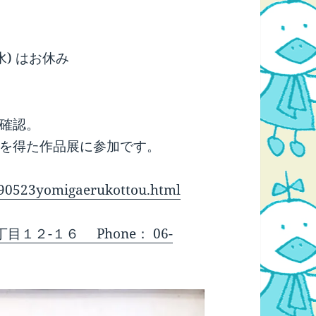
」
9(水) はお休み
確認。
を得た作品展に参加です。
0190523yomigaerukottou.html
丁目１２-１６ Phone：
06-