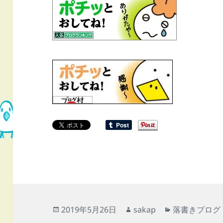
投
作
カ
2019年5月26日
sakap
落書きブログ
稿
成
テ