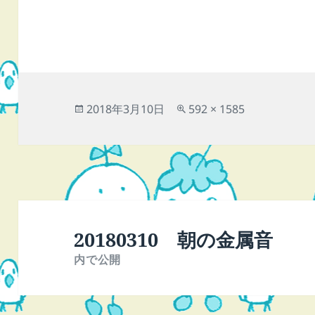
投
フ
2018年3月10日
592 × 1585
稿
ル
日:
サ
イ
ズ
投
稿
20180310 朝の金属音
ナ
内で公開
ビ
ゲ