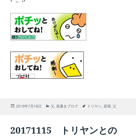
投
カ
タ
2019年7月18日
父
,
落書きブログ
トリヤン
,
昼寝
,
父
稿
テ
グ
日:
ゴ
リ
20171115 トリヤンとの
ー