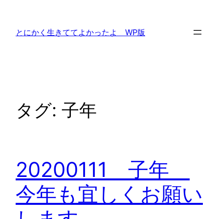
内
容
とにかく生きててよかったよ WP版
を
ス
キ
ッ
プ
タグ:
子年
20200111 子年
今年も宜しくお願い
します。