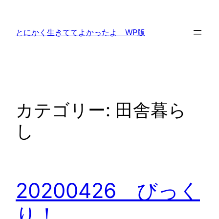
内
容
とにかく生きててよかったよ WP版
を
ス
キ
ッ
プ
カテゴリー:
田舎暮ら
し
20200426 びっく
り！