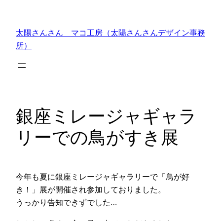
内
容
太陽さんさん マコ工房（太陽さんさんデザイン事務
を
所）
ス
キ
ッ
プ
銀座ミレージャギャラ
リーでの鳥がすき展
今年も夏に銀座ミレージャギャラリーで「鳥が好
き！」展が開催され参加しておりました。
うっかり告知できずでした…