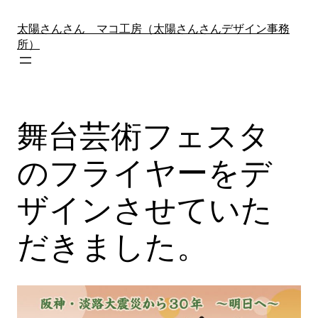
内
容
太陽さんさん マコ工房（太陽さんさんデザイン事務
を
所）
ス
キ
ッ
プ
舞台芸術フェスタ
のフライヤーをデ
ザインさせていた
だきました。