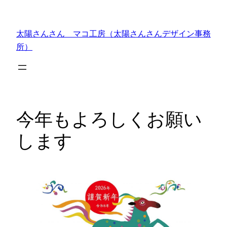
内
容
太陽さんさん マコ工房（太陽さんさんデザイン事務
を
所）
ス
キ
ッ
プ
今年もよろしくお願い
します